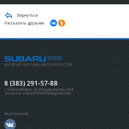
Вернуться
Рассказать друзьям:
ИНТЕРНЕТ МАГАЗИН АВТОЗАПЧАСТЕЙ
8 (383) 291-57-88
г. Новосибирск
,
ул. Кошурникова 22/4
Эл.почта:
subaru555shop@gmail.com
Мы в соцсетях: