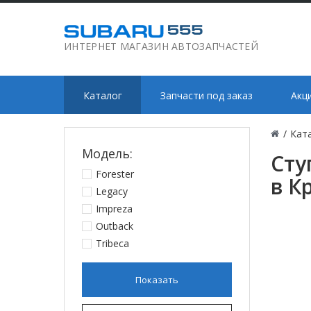
ИНТЕРНЕТ МАГАЗИН АВТОЗАПЧАСТЕЙ
Каталог
Запчасти под заказ
Акц
/
Кат
Модель:
Сту
Forester
в К
Legacy
Impreza
Outback
Tribeca
Показать