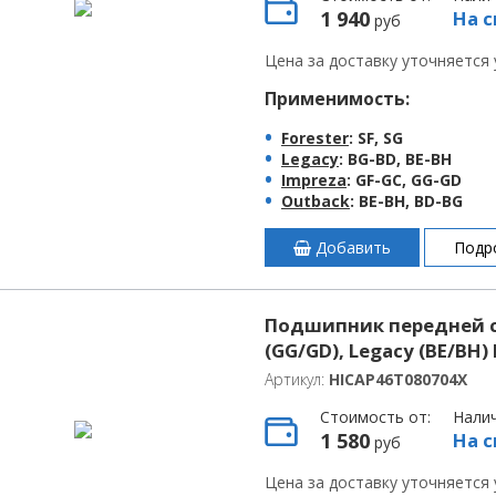
1 940
На с
руб
Цена за доставку уточняется
Применимость:
Forester
: SF, SG
Legacy
: BG-BD, BE-BH
Impreza
: GF-GC, GG-GD
Outback
: BE-BH, BD-BG
Добавить
Подр
Подшипник передней сту
(GG/GD), Legacy (BE/BH
Артикул:
HICAP46T080704X
Стоимость от:
Нали
1 580
На с
руб
Цена за доставку уточняется