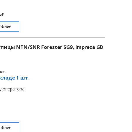
GP
обнее
ицы NTN/SNR Forester SG9, Impreza GD
чие
кладе 1 шт.
 у оператора
обнее