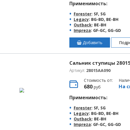
Применимость:
Forester
: SF, SG
Legacy
: BG-BD, BE-BH
Outback
: BE-BH
Impreza
: GF-GC, GG-GD
Добавить
Подр
Сальник ступицы 2801
Артикул:
28015AA090
Стоимость от:
Нали
680
На с
руб
Применимость:
Forester
: SF, SG
Legacy
: BG-BD, BE-BH
Outback
: BE-BH
Impreza
: GF-GC, GG-GD