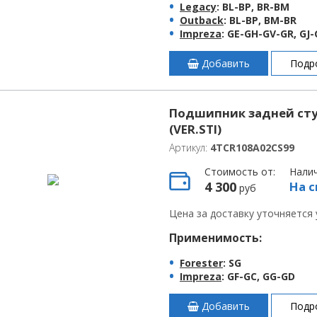
Legacy
: BL-BP, BR-BM
Outback
: BL-BP, BM-BR
Impreza
: GE-GH-GV-GR, GJ-
Добавить
Подр
Подшипник задней ступ
(VER.STI)
Артикул:
4TCR108A02CS99
Стоимость от:
Нали
4 300
На с
руб
Цена за доставку уточняется
Применимость:
Forester
: SG
Impreza
: GF-GC, GG-GD
Добавить
Подр