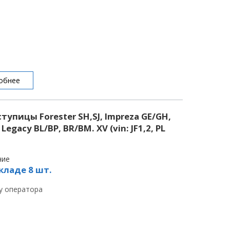
обнее
упицы Forester SH,SJ, Impreza GE/GH,
egacy BL/BP, BR/BM. XV (vin: JF1,2, PL
чие
кладе 8 шт.
 у оператора