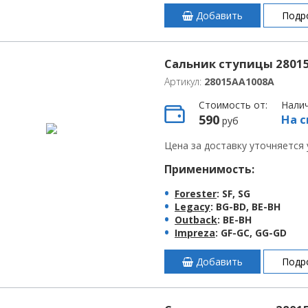
Добавить
Подр
Сальник ступицы 2801
Артикул:
28015AA1008A
Стоимость от:
Нали
590
На с
руб
Цена за доставку уточняется
Применимость:
Forester
: SF, SG
Legacy
: BG-BD, BE-BH
Outback
: BE-BH
Impreza
: GF-GC, GG-GD
Добавить
Подр