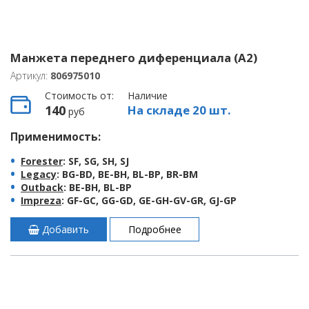
Манжета переднего диференциала (A2)
Артикул:
806975010
Стоимость от:
Наличие
140
На складе 20 шт.
руб
Применимость:
Forester
: SF, SG, SH, SJ
Legacy
: BG-BD, BE-BH, BL-BP, BR-BM
Outback
: BE-BH, BL-BP
Impreza
: GF-GC, GG-GD, GE-GH-GV-GR, GJ-GP
Добавить
Подробнее