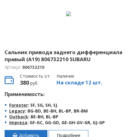
Сальник привода заднего дифференциала
правый (A19) 806732210 SUBARU
Артикул:
806732210
Стоимость от:
Наличие
380
На складе 12 шт.
руб
Применимость:
Forester
: SF, SG, SH, SJ
Legacy
: BG-BD, BE-BH, BL-BP, BR-BM
Outback
: BE-BH, BL-BP
Impreza
: GF-GC, GG-GD, GE-GH-GV-GR, GJ-GP
Добавить
Подробнее