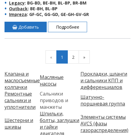
Legacy
: BG-BD, BE-BH, BL-BP, BR-BM
Outback
: BE-BH, BL-BP
Impreza
: GF-GC, GG-GD, GE-GH-GV-GR
Добавить
Подробнее
«
1
2
»
Клапана и
Прокладки, шланги
Масляные
маслосъемные
и сальники КПП и
насосы
колпачки
дифференциалов
Ремонтные
Сальники
Шатунно-
сальники и
приводов и
поршневая группа
уплотнители
манжеты
Шпильки,
Элементы системы
Шестерни и
болты, заглушки
AVCS (фазы
шкивы
и гайки
газораспределения)
двигателя