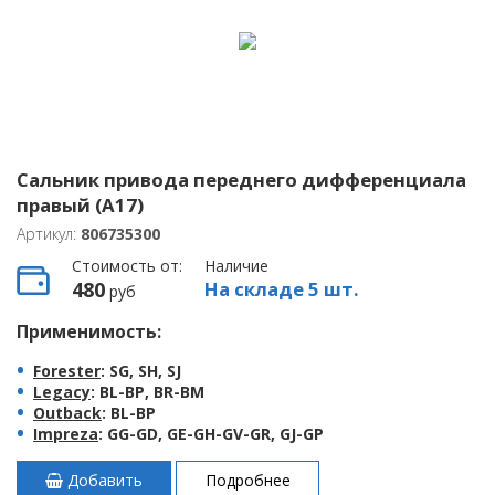
Сальник привода переднего дифференциала
правый (A17)
Артикул:
806735300
Стоимость от:
Наличие
480
На складе 5 шт.
руб
Применимость:
Forester
: SG, SH, SJ
Legacy
: BL-BP, BR-BM
Outback
: BL-BP
Impreza
: GG-GD, GE-GH-GV-GR, GJ-GP
Добавить
Подробнее