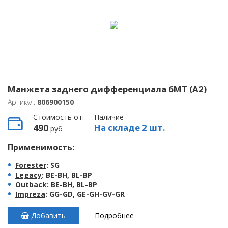
Манжета заднего дифференциала 6MT (A2)
Артикул:
806900150
Стоимость от:
Наличие
490
На складе 2 шт.
руб
Применимость:
Forester
: SG
Legacy
: BE-BH, BL-BP
Outback
: BE-BH, BL-BP
Impreza
: GG-GD, GE-GH-GV-GR
Добавить
Подробнее