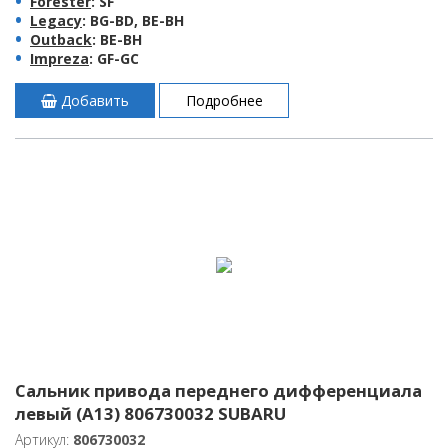
Forester
: SF
Legacy
: BG-BD, BE-BH
Outback
: BE-BH
Impreza
: GF-GC
Добавить
Подробнее
Сальник привода переднего дифференциала
левый (A13) 806730032 SUBARU
Артикул:
806730032