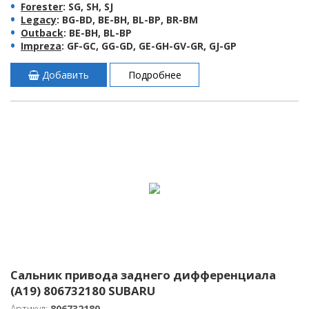
Forester
: SG, SH, SJ
Legacy
: BG-BD, BE-BH, BL-BP, BR-BM
Outback
: BE-BH, BL-BP
Impreza
: GF-GC, GG-GD, GE-GH-GV-GR, GJ-GP
Добавить
Подробнее
Сальник привода заднего дифференциала
(A19) 806732180 SUBARU
Артикул:
806732180