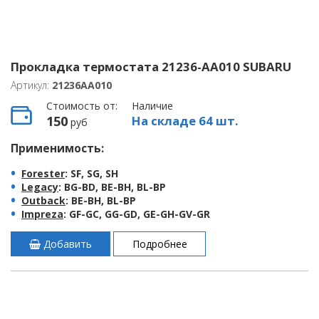
Прокладка термостата 21236-AA010 SUBARU
Артикул:
21236AA010
Стоимость от:
Наличие
150
На складе 64 шт.
руб
Применимость:
Forester
: SF, SG, SH
Legacy
: BG-BD, BE-BH, BL-BP
Outback
: BE-BH, BL-BP
Impreza
: GF-GC, GG-GD, GE-GH-GV-GR
Добавить
Подробнее