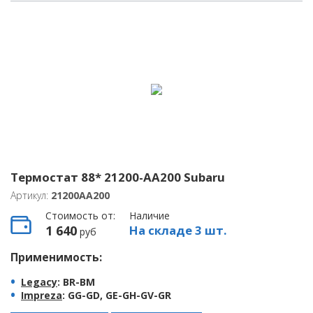
Термостат 88* 21200-AA200 Subaru
Артикул:
21200AA200
Стоимость от:
Наличие
1 640
На складе 3 шт.
руб
Применимость:
Legacy
: BR-BM
Impreza
: GG-GD, GE-GH-GV-GR