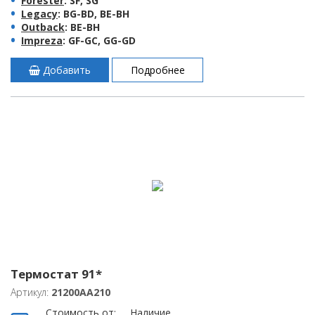
Forester
: SF, SG
Legacy
: BG-BD, BE-BH
Outback
: BE-BH
Impreza
: GF-GC, GG-GD
Добавить
Подробнее
Термостат 91*
Артикул:
21200AA210
Стоимость от:
Наличие