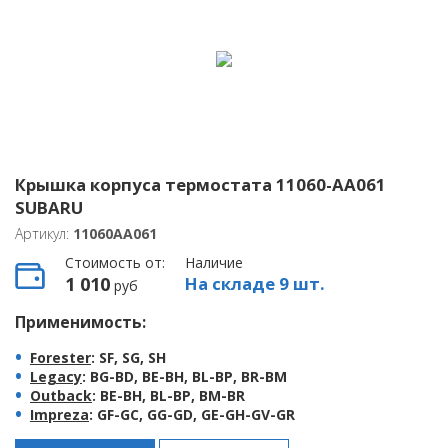
Крышка корпуса термостата 11060-AA061
SUBARU
Артикул:
11060AA061
Стоимость от:
Наличие
1 010
На складе 9 шт.
руб
Применимость:
Forester
: SF, SG, SH
Legacy
: BG-BD, BE-BH, BL-BP, BR-BM
Outback
: BE-BH, BL-BP, BM-BR
Impreza
: GF-GC, GG-GD, GE-GH-GV-GR