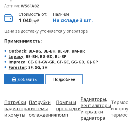
Артикул:
W56FA82
Стоимость от:
Наличие
1 040
На складе 3 шт.
руб
Цена за доставку уточняется у оператора
Применимость:
Outback
: BD-BG, BE-BH, BL-BP, BM-BR
Legacy
: BE-BH, BG-BD, BL-BP
Impreza
: GE-GH-GV-GR, GF-GC, GG-GD, GJ-GP
Forester
: SF, SG, SH
Добавить
Подробнее
Радиаторы,
Патрубки
Патрубки
Помпы и
Термос
вентиляторы
радиатора
системы
прокладки
и корп
и крышки
и хомуты
охлаждения
помп
термос
радиатора