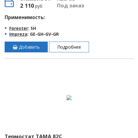
2 110
Под заказ
руб
Применимость:
Forester
: SH
Impreza
: GE-GH-GV-GR
Добавить
Подробнее
Термостат TAMA 82C