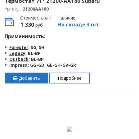
Термостат 71* 21200-AA180 Subaru
Артикул:
21200AA180
Стоимость от:
Наличие
1 330
На складе 3 шт.
руб
Применимость:
Forester
: SG, SH
Legacy
: BL-BP
Outback
: BL-BP
Impreza
: GG-GD, GE-GH-GV-GR
Добавить
Подробнее