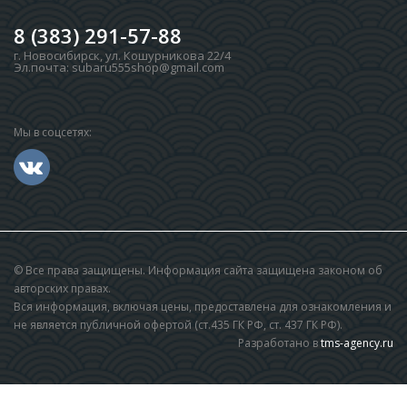
8 (383) 291-57-88
г. Новосибирск
,
ул. Кошурникова 22/4
Эл.почта:
subaru555shop@gmail.com
Мы в соцсетях:
© Все права защищены. Информация сайта защищена законом об
авторских правах.
Вся информация, включая цены, предоставлена для ознакомления и
не является публичной офертой (ст.435 ГК РФ, cт. 437 ГК РФ).
Разработано в
tms-agency.ru