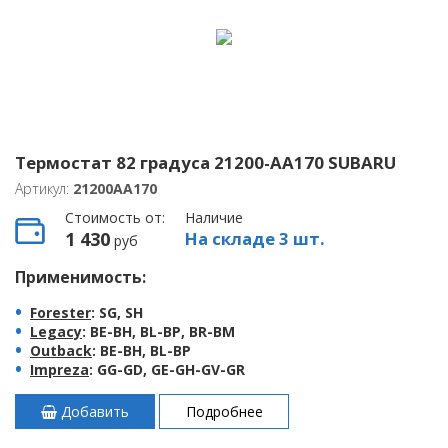
Термостат 82 градуса 21200-AA170 SUBARU
Артикул:
21200AA170
Стоимость от:
Наличие
1 430
На складе 3 шт.
руб
Применимость:
Forester
: SG, SH
Legacy
: BE-BH, BL-BP, BR-BM
Outback
: BE-BH, BL-BP
Impreza
: GG-GD, GE-GH-GV-GR
Добавить
Подробнее