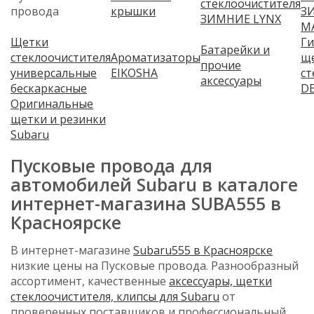
стеклоочистителя
провода
крышки
З
ЗИМНИЕ LYNX
M
Щетки
Г
Батарейки и
стеклоочистителя
Ароматизаторы
щ
прочие
универсальные
EIKOSHA
ст
аксессуары
бескаркасные
D
Оригинальные
щетки и резинки
Subaru
Пусковые провода для
автомобилей Subaru в каталоге
интернет-магазина SUBA555 в
Красноярске
В интернет-магазине
Subaru555 в Красноярске
низкие цены на Пусковые провода. Разнообразный
ассортимент, качественные
аксессуары, щетки
стеклоочистителя, клипсы для Subaru
от
проверенных поставщиков и профессиональный