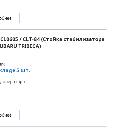
обнее
CL0605 / CLT-84 (Стойка стабилизатора
SUBARU TRIBECA)
чие
кладе 5 шт.
 у оператора
обнее