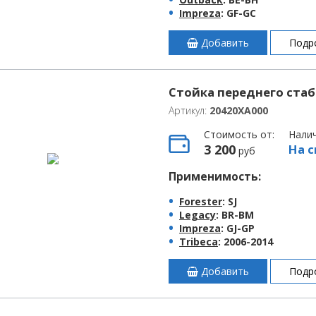
Impreza
: GF-GC
Добавить
Подр
Стойка переднего ста
Артикул:
20420XA000
Стоимость от:
Нали
3 200
На с
руб
Применимость:
Forester
: SJ
Legacy
: BR-BM
Impreza
: GJ-GP
Tribeca
: 2006-2014
Добавить
Подр