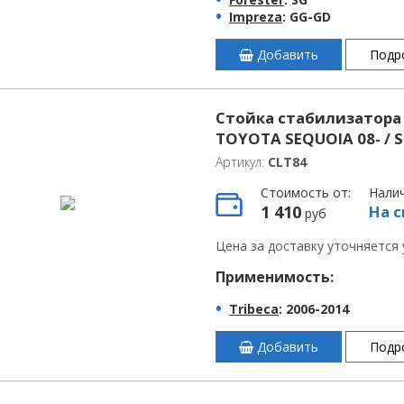
Impreza
: GG-GD
Добавить
Подр
Стойка стабилизатора 
TOYOTA SEQUOIA 08- / 
Артикул:
CLT84
Стоимость от:
Нали
1 410
На с
руб
Цена за доставку уточняется
Применимость:
Tribeca
: 2006-2014
Добавить
Подр