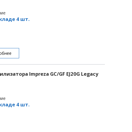
чие
кладе 4 шт.
обнее
илизатора Impreza GC/GF EJ20G Legacy
чие
кладе 4 шт.