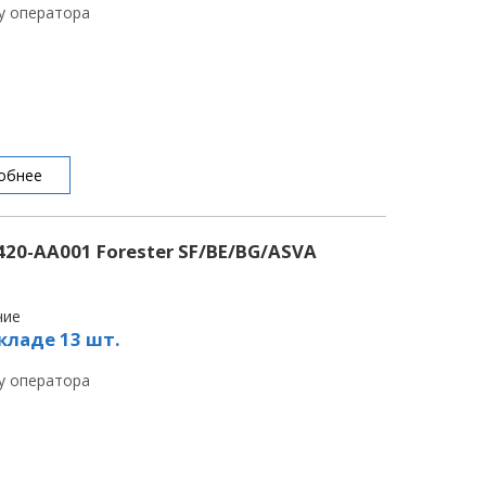
 у оператора
обнее
20-AA001 Forester SF/BE/BG/ASVA
чие
кладе 13 шт.
 у оператора