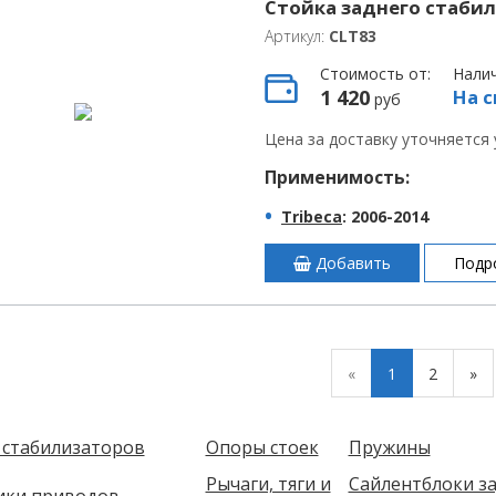
Стойка заднего стабил
Артикул:
CLT83
Стоимость от:
Нали
1 420
На с
руб
Цена за доставку уточняется
Применимость:
Tribeca
: 2006-2014
Добавить
Подр
«
1
2
»
 стабилизаторов
Опоры стоек
Пружины
Рычаги, тяги и
Сайлентблоки за