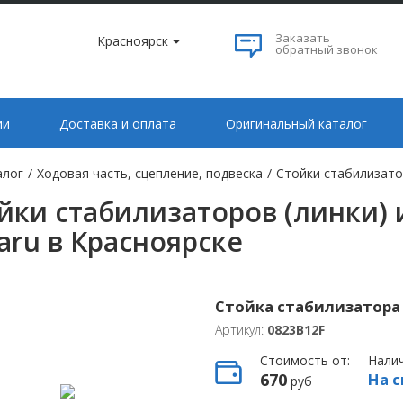
Заказать
Красноярск
обратный звонок
ии
Доставка и оплата
Оригинальный каталог
алог
/
Ходовая часть, сцепление, подвеска
/
Стойки стабилизато
йки стабилизаторов (линки)
aru в Красноярске
Стойка стабилизатора 
Артикул:
0823B12F
Стоимость от:
Нали
670
На с
руб