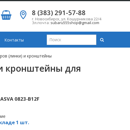
8 (383) 291-57-88
г. Новосибирск
,
ул. Кошурникова 22/4
Эл.почта:
subaru555shop@gmail.com
Контакты
ров (линки) и кронштейны
 и кронштейны для
ASVA 0823-B12F
чие
кладе 1 шт.