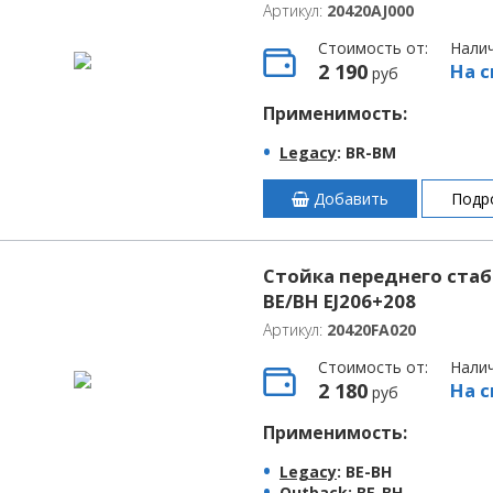
Артикул:
20420AJ000
Стоимость от:
Нали
2 190
На с
руб
Применимость:
Legacy
: BR-BM
Добавить
Подр
Стойка переднего стаб
BE/BH EJ206+208
Артикул:
20420FA020
Стоимость от:
Нали
2 180
На с
руб
Применимость:
Legacy
: BE-BH
Outback
: BE-BH