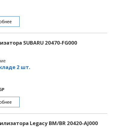
обнее
изатора SUBARU 20470-FG000
чие
кладе 2 шт.
GP
обнее
илизатора Legacy BM/BR 20420-AJ000