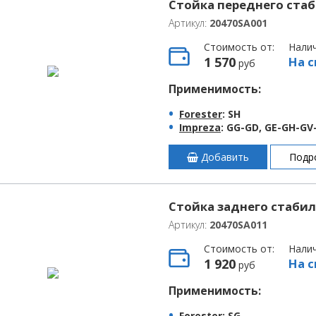
Стойка переднего ста
Артикул:
20470SA001
Стоимость от:
Нали
1 570
На с
руб
Применимость:
Forester
: SH
Impreza
: GG-GD, GE-GH-GV
Добавить
Подр
Стойка заднего стабили
Артикул:
20470SA011
Стоимость от:
Нали
1 920
На с
руб
Применимость:
Forester
: SG