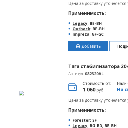
Цена за доставку уточняется
Применимость:
Legacy
: BE-BH
Outback
: BE-BH
Impreza
: GF-GC
Добавить
Подр
Тяга стабилизатора 204
Артикул:
082320AL
Стоимость от:
Нали
1 060
На с
руб
Цена за доставку уточняется
Применимость:
Forester
: SF
Legacy
: BG-BD, BE-BH