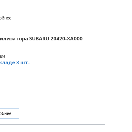
обнее
билизатора SUBARU 20420-XA000
чие
кладе 3 шт.
обнее