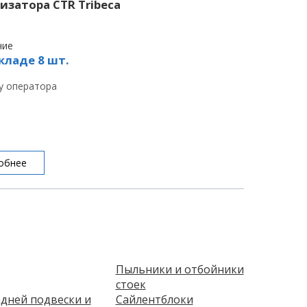
изатора CTR Tribeca
чие
кладе 8 шт.
 у оператора
обнее
Пыльники и отбойники
стоек
дней подвески и
Сайлентблоки