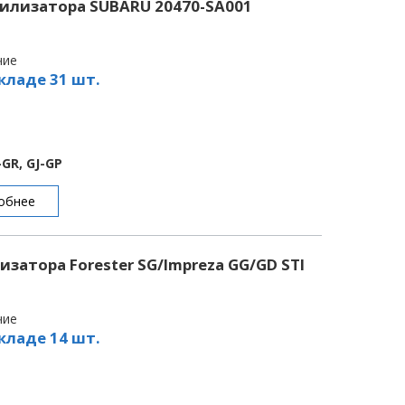
билизатора SUBARU 20470-SA001
чие
кладе 31 шт.
-GR, GJ-GP
обнее
затора Forester SG/Impreza GG/GD STI
чие
кладе 14 шт.