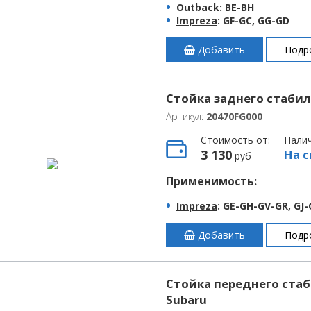
Outback
: BE-BH
Impreza
: GF-GC, GG-GD
Добавить
Подр
Стойка заднего стабил
Артикул:
20470FG000
Стоимость от:
Нали
3 130
На с
руб
Применимость:
Impreza
: GE-GH-GV-GR, GJ-
Добавить
Подр
Стойка переднего стаб
Subaru