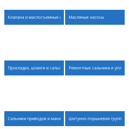
Клапана и маслосъемные колпачки
Масляные насосы
Прокладки, шланги и сальники КПП и дифференциалов
Ремонтные сальники и уплотн
Сальники приводов и манжеты
Шатунно-поршневая группа