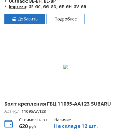
Outback
: BE-BH, BL-BP
Impreza
: GF-GC, GG-GD, GE-GH-GV-GR
Добавить
Подробнее
Болт крепления ГБЦ 11095-AA123 SUBARU
Артикул:
11095AA123
Стоимость от:
Наличие
620
На складе 12 шт.
руб