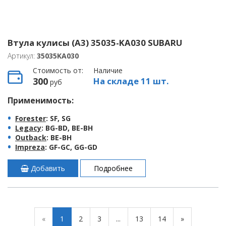
Втула кулисы (A3) 35035-KA030 SUBARU
Артикул:
35035KA030
Стоимость от:
Наличие
300
На складе 11 шт.
руб
Применимость:
Forester
: SF, SG
Legacy
: BG-BD, BE-BH
Outback
: BE-BH
Impreza
: GF-GC, GG-GD
Добавить
Подробнее
«
1
2
3
...
13
14
»