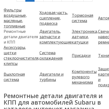
Фильтры
Ходовая часть,
воздушные,
Тормозная
сцепление,
Авто
масляные,
система
подвеска
топливные
Ремонтные
Двигатель,
Электроника,
Свечи
детали двигателя
запчасти и
датчики,
наве
и КПП
комплектующие
катушки
ремн
Аксессуары,
щетки
Система
Присадки
Тюни
стеклоочистителя,
охлаждения
клипсы
Защи
Компоненты
Выхлопная
Двигатели и
карт
рулевого
система
турбины
и
механизма
подк
Ремонтные детали двигателя и
КПП для автомобилей Subaru в
каталоге интернет-магазина