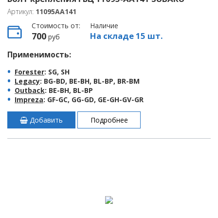
Артикул:
11095AA141
Стоимость от:
Наличие
700
На складе 15 шт.
руб
Применимость:
Forester
: SG, SH
Legacy
: BG-BD, BE-BH, BL-BP, BR-BM
Outback
: BE-BH, BL-BP
Impreza
: GF-GC, GG-GD, GE-GH-GV-GR
Добавить
Подробнее