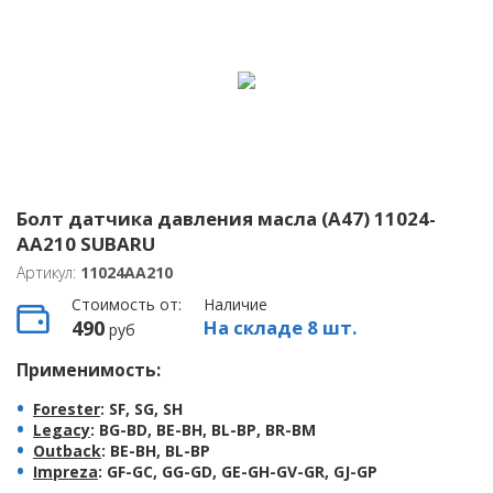
Болт датчика давления масла (A47) 11024-
AA210 SUBARU
Артикул:
11024AA210
Стоимость от:
Наличие
490
На складе 8 шт.
руб
Применимость:
Forester
: SF, SG, SH
Legacy
: BG-BD, BE-BH, BL-BP, BR-BM
Outback
: BE-BH, BL-BP
Impreza
: GF-GC, GG-GD, GE-GH-GV-GR, GJ-GP