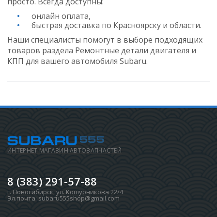
просто. Всегда доступны:
онлайн оплата,
быстрая доставка по Красноярску и области.
Наши специалисты помогут в выборе подходящих
товаров раздела Ремонтные детали двигателя и
КПП для вашего автомобиля Subaru.
ИНТЕРНЕТ МАГАЗИН АВТОЗАПЧАСТЕЙ
8 (383) 291-57-88
г. Новосибирск
,
ул. Кошурникова 22/4
Эл.почта:
subaru555shop@gmail.com