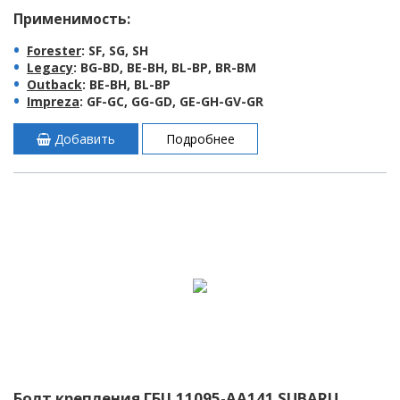
Применимость:
Forester
: SF, SG, SH
Legacy
: BG-BD, BE-BH, BL-BP, BR-BM
Outback
: BE-BH, BL-BP
Impreza
: GF-GC, GG-GD, GE-GH-GV-GR
Добавить
Подробнее
Болт крепления ГБЦ 11095-AA141 SUBARU