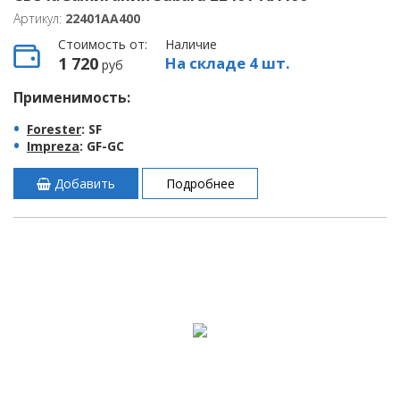
Артикул:
22401AA400
Стоимость от:
Наличие
1 720
На складе 4 шт.
руб
Применимость:
Forester
: SF
Impreza
: GF-GC
Добавить
Подробнее