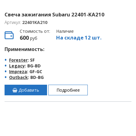
Свеча зажигания Subaru 22401-KA210
Артикул:
22401KA210
Стоимость от:
Наличие
600
На складе 12 шт.
руб
Применимость:
Forester
: SF
Legacy
: BG-BD
Impreza
: GF-GC
Outback
: BD-BG
Добавить
Подробнее