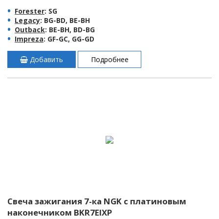
Forester
: SG
Legacy
: BG-BD, BE-BH
Outback
: BE-BH, BD-BG
Impreza
: GF-GC, GG-GD
Добавить
Подробнее
Свеча зажигания 7-ка NGK с платиновым
наконечником BKR7EIXP