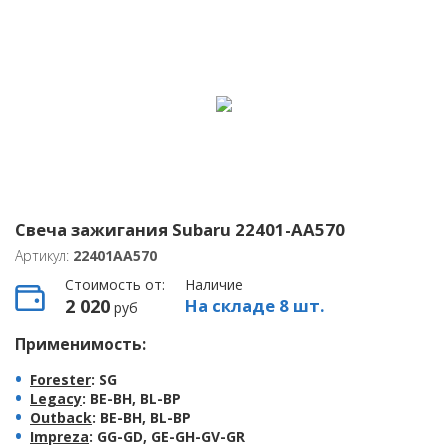
Свеча зажигания Subaru 22401-AA570
Артикул:
22401AA570
Стоимость от:
Наличие
2 020
На складе 8 шт.
руб
Применимость:
Forester
: SG
Legacy
: BE-BH, BL-BP
Outback
: BE-BH, BL-BP
Impreza
: GG-GD, GE-GH-GV-GR