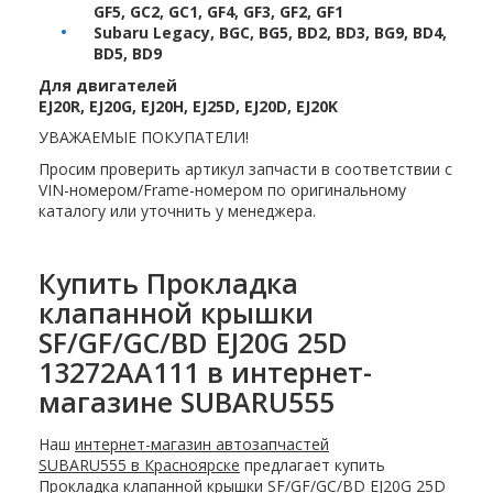
GF5, GC2, GC1, GF4, GF3, GF2, GF1
Subaru Legacy, BGC, BG5, BD2, BD3, BG9, BD4,
BD5, BD9
Для двигателей
EJ20R, EJ20G, EJ20H, EJ25D, EJ20D, EJ20K
УВАЖАЕМЫЕ ПОКУПАТЕЛИ!
Просим проверить артикул запчасти в соответствии с
VIN-номером/Frame-номером по оригинальному
каталогу или уточнить у менеджера.
Купить Прокладка
клапанной крышки
SF/GF/GC/BD EJ20G 25D
13272AA111 в интернет-
магазине SUBARU555
Наш
интернет-магазин автозапчастей
SUBARU555 в Красноярске
предлагает купить
Прокладка клапанной крышки SF/GF/GC/BD EJ20G 25D