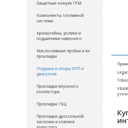
Защитные кожухи ГРМ
Компоненты топливной
системы
Кронштейны, ролики и
подшипники навесного
Маслосливные пробки и их
прокладки
Прим
Подушки и опоры КПП и
Legac
двигателя
Tribe
Прокладки впускного
УВАЖ
коллектора
уточн
Прокладки ГБЦ
Ку
Прокладки дроссельной
ин
заслонки и клапана
холостого