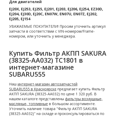
Для двигателей
EJ20X, EJ253, EJ255, EJ201, EJ203, EJ206, EJ254, EZ30D,
EJ204, EJ30D, EJ20C, EN07W, EN07U, EN07Z, EJ202,
EJ205, EJ154
УВАЖАЕМЫЕ ПОКУПАТЕЛИ! Просим уточнить артикул
запчасти в соответствии с VIN-номером/Frame-
номером, или уточнить у менеджера.
Купить Фильтр АКПП SAKURA
(38325-AA032) TC1801 в
интернет-магазине
SUBARU555
Наш
интернет-магазин автозапчастей
SUBARU555 в Красноярске
предлагает купить Фильтр
АКПП SAKURA (38325-AA032) по цене 1 320 руб. В
нашем каталоге представлены
фильтры воздушные,
масляные, топливные
в большом ассортименте.
Уточнить наличие товара "Фильтр АКПП SAKURA
(38325-AA032)" на складе и проконсультироваться по