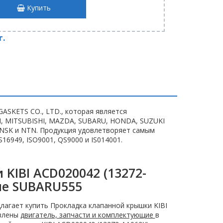
Купить
т.
GASKETS CO., LTD., которая является
N, MITSUBISHI, MAZDA, SUBARU, HONDA, SUZUKI
 NSK и NTN. Продукция удовлетворяет самым
6949, ISO9001, QS9000 и IS014001.
KIBI ACD020042 (13272-
не SUBARU555
лагает купить Прокладка клапанной крышки KIBI
авлены
двигатель, запчасти и комплектующие
в