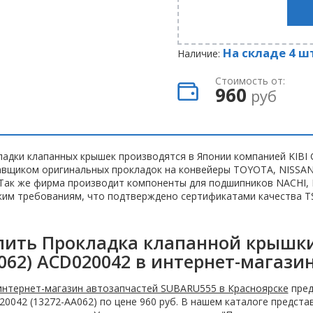
На складе 4 ш
Наличие:
Стоимость от:
960
руб
адки клапанных крышек производятся в Японии компанией KIBI 
авщиком оригинальных прокладок на конвейеры TOYOTA, NISSA
 Так же фирма производит компоненты для подшипников NACHI,
им требованиям, что подтверждено сертификатами качества TS1
пить Прокладка клапанной крышки 
062) ACD020042 в интернет-магази
интернет-магазин автозапчастей SUBARU555 в Красноярске
пред
0042 (13272-AA062) по цене 960 руб. В нашем каталоге предст