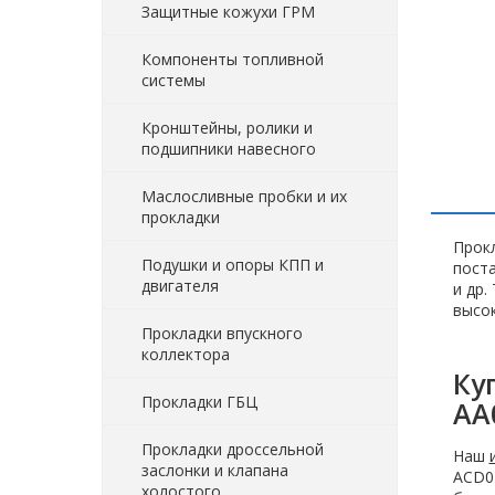
Защитные кожухи ГРМ
Компоненты топливной
системы
Кронштейны, ролики и
подшипники навесного
Маслосливные пробки и их
прокладки
Прокл
Подушки и опоры КПП и
пост
двигателя
и др.
высок
Прокладки впускного
коллектора
Ку
Прокладки ГБЦ
AA
Прокладки дроссельной
Наш
заслонки и клапана
ACD02
холостого